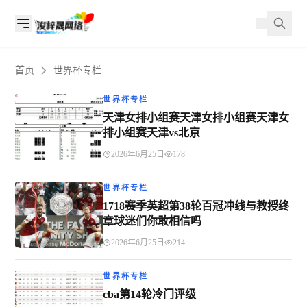
首页
世界杯专栏
世界杯专栏
天津女排小组赛天津女排小组赛天津女
排小组赛天津vs北京
2026年6月25日
178
世界杯专栏
1718赛季英超第38轮百冠冲线与教授终
章球迷们你敢相信吗
2026年6月25日
214
世界杯专栏
cba第14轮冷门评级