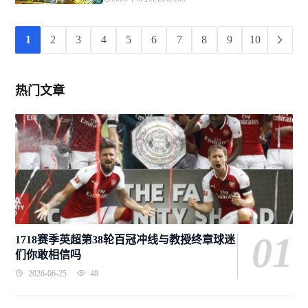
日。
1
2
3
4
5
6
7
8
9
10
热门文章
01
1718赛季英超第38轮百冠冲线与教授终章球迷
们你敢相信吗
2026-06-25
48