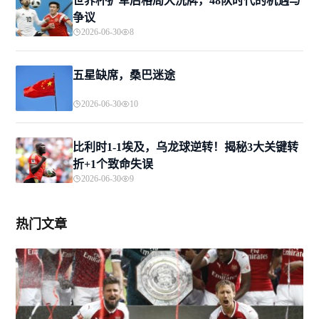
世界杯扩军后格局大洗牌，48队时代的机遇与
争议
2026-06-30
8
五星缺席，桑巴迷途
2026-06-30
10
比利时1-1埃及，乌龙球逆转！揭秘3大关键转
折+1个致命失误
2026-06-30
9
热门文章