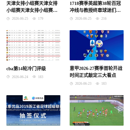
天津女排小组赛天津女排
1718赛季英超第38轮百冠
小组赛天津女排小组赛天
冲线与教授终章球迷们你
津vs北京
敢相信吗
2026-06-25
179
2026-06-25
216
意甲2026-27赛季首轮开战
cba第14轮冷门评级
时间正式敲定三大看点
2026-06-24
183
2026-06-23
183