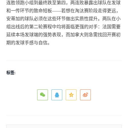
连胜领跑小组到最终跌至第四，两连败暴露出球队在发球
和一传环节的致命短板——若想在淘汰赛阶段走得更远，
安蒂加的球队必须在这些环节做出实质性提升。两队在小
组出线后的第二轮赛程中均将面临更强的对手：法国需要
延续本场发球端的强势表现，而加拿大则急需找回开赛初
期的发球手感与自信。
标签: