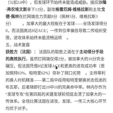
（32扣14中），但发球环节始终未能造成威胁。接应
沙隆
·弗农埃文斯
拿下13分，副攻
格雷厄姆·维格拉斯
和主攻
戈
德·佩林
在拦网端合力贡献8分（佩林5分、维格拉斯3
分）
。加拿大的最大短板在于发球——全场发球得分
0，而法国高达8记ACE；一传到位率偏低导致二传组织受
限，进攻体系始终未能流畅运转
。
五、战术复盘
获胜方（法国）：
法国队的取胜之道在于
主动得分手段
的高效执行
。虽然拦网端仅得2分，被加拿大的16分完全
碾压，但法国凭借8记发球ACE和更高的进攻成功率（恩
1
1
8
8
5
8
8
8
1
8
8
5
8
5
8
5
5
8
1
加佩特63%、帕特里62%）弥补了网口劣势
。主帅蒂利
的换人时机精准——第二局中段用帕特里替换状态低迷的
布瓦耶，后者随即打出10中10的完美命中率。林内尔作为
“发球专攻”在第四局的关键发球轮彻底击溃了加拿大的一
传体系。全场比赛法国在进攻、发球、一传三大核心环节
均优于对手。