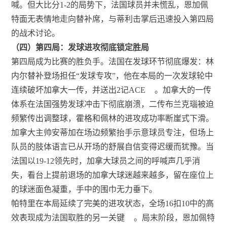
喊。但大比分1-2的局势下，法国球员并未慌乱，恩加佩
特面无表情地走向替补席，与蒂利击掌后迅速投入第四局
的战术讨论。
（四）第四局：发球进攻彻底锁定胜局
第四局成为比赛的胜负手。法国在发球环节彻底爆发：林
内尔替补登场担任“发球专攻”，他在本局的一次发球轮中
连续破坏加拿大一传，并送出2记ACE
。加拿大的一传
体系在法国强势发球冲击下彻底崩溃，二传布兰克瑙被迫
频繁传出调整球，霍格和佩林的进攻成功率断崖式下滑。
加拿大主帅安蒂加在场边频繁抬手示意球员专注，但场上
队员的肢体语言已从开场的舒展自信变得迟缓而犹豫。当
法国以19-12领先时，加拿大球员之间的呼喊声几乎消
失，看台上提前退场的加拿大球迷越来越多，留在座位上
的球迷面色凝重，手中的围巾无力垂下。
帕特里在本局延续了完美的进攻状态，全场16扣10中的高
效表现成为法国取胜的另一关键
。局末阶段，恩加佩特