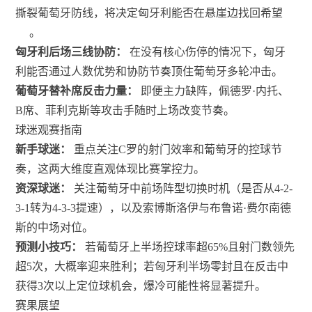
撕裂葡萄牙防线，将决定匈牙利能否在悬崖边找回希望
。
匈牙利后场三线协防：
在没有核心伤停的情况下，匈牙
利能否通过人数优势和协防节奏顶住葡萄牙多轮冲击。
葡萄牙替补席反击力量：
即便主力缺阵，佩德罗·内托、
B席、菲利克斯等攻击手随时上场改变节奏。
球迷观赛指南
新手球迷：
重点关注C罗的射门效率和葡萄牙的控球节
奏，这两大维度直观体现比赛掌控力。
资深球迷：
关注葡萄牙中前场阵型切换时机（是否从4-2-
3-1转为4-3-3提速），以及索博斯洛伊与布鲁诺·费尔南德
斯的中场对位。
预测小技巧：
若葡萄牙上半场控球率超65%且射门数领先
超5次，大概率迎来胜利；若匈牙利半场零封且在反击中
获得3次以上定位球机会，爆冷可能性将显著提升。
赛果展望