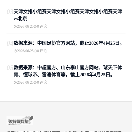
03
天津女排小组赛天津女排小组赛天津女排小组赛天津
vs北京
2026-06-25
0 评论
04
数据来源：中国足协官方网站，截止2026年4月25日。
2026-06-25
0 评论
05
数据来源：中超官方、山东泰山官方网站、球天下体
育、懂球帝、雷速体育等，截止2026年4月25日。
2026-06-25
0 评论