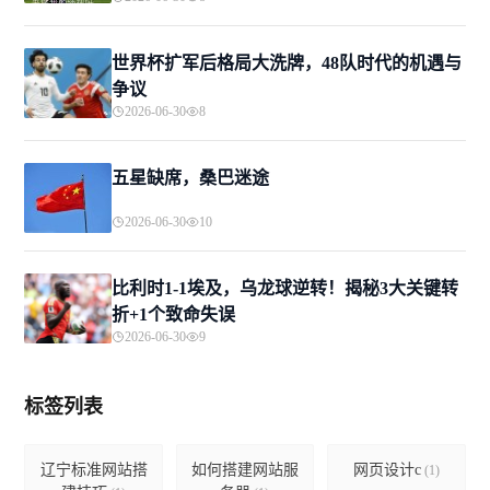
世界杯扩军后格局大洗牌，48队时代的机遇与
争议
2026-06-30
8
五星缺席，桑巴迷途
2026-06-30
10
比利时1-1埃及，乌龙球逆转！揭秘3大关键转
折+1个致命失误
2026-06-30
9
标签列表
辽宁标准网站搭
如何搭建网站服
网页设计c
(1)