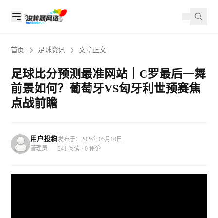
首页
足球资讯
文章正文
足球比分预测最准网站｜C罗最后一舞
前景如何？葡萄牙VS匈牙利世预赛焦
点战前瞻
用户投稿
发布于：2026年05月10日
管理员
241 阅读 · 0 评论