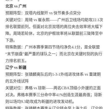
北京 vs 广州
预期阵型：双塔内线聚歼 vs 快节奏多点突分
关键对位：周琦 vs 崔永熙——广州后卫线场均助攻22.1次
排名联盟前列，但面对北京双塔的高位夹击效率将大幅下
降。周琦若轮休，北京的护框效率将从联盟前三陡降至中
下游。
特殊数据：广州本赛季第四节场均净负4.1分，是全联盟
“末节崩盘”最严重的球队之一；而北京在关键时刻的执行
力排名前五。
辽宁 vs 新疆
预期阵型：张镇麟离队后的1-3-1外线进攻体系 vs 重建期
的五外线试阵
关键对位：弗格 vs 琼斯——两名CBA顶级小外援的正面
对决。弗格本赛季三分命中率41%创造生涯最高值；琼斯
则以场均9.3助攻成为新疆的进攻发动机。
特殊数据：张镇麟本赛季从辽宁转会至上海之后，辽宁的