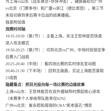
为上海vs山东（冠军悬念+伤停冲击），辅屏幕轮切广州
vs北京（门票争夺）和广厦vs浙江（德比恩怨），第三节
末段切换到季后赛卡位战的结果播报。
独家附加值
观赛时间轴
19:35-19:50（第1节）：主看上海，关注王哲林是否快速
进入攻击模式
19:50-20:25（第2节）：切到北京vs广州，中场时段锁定季
后赛入门战局
20:25-20:40（中场）：看四场比赛的实时排名变动图
20:40-21:30（下半场）：回到主画面，见证上海能否豪取
23连胜
隐藏看点：把目光投向每一场比赛的边缘故事
上海vs山东：王哲林能否在双外援缺阵时撑起核心进攻
（本赛季个人单核带队胜率仅62%）
广州vs北京：崔永熙和周琦的CBA“新老面孔”博弈