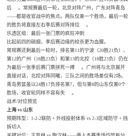
后
。常规赛最后一轮，北京对阵广州，广东对阵青岛
——都是收官战中的焦点。两队仅差一个胜场，最后一轮
的胜负将直接左右季后赛对阵排位
。
乐透区组：最后一张门票的疯狂冲刺
比起前四的硝烟，季后赛边缘的绞杀更为血腥。
常规赛还剩最后一轮时，排名第11的宁波（20胜21负）、
第12的广州（18胜23负）和第13的北控（18胜23负）仍在
为最后一张季后赛门票拼死一搏
。广州将与北京展开
直接对话，北控对阵同曦，三队之间的胜场差仅有2场。
青岛男篮虽以24胜17负排名第7，但与第8的山东仅差0个
胜场，收官轮同样不容有失
。
战术/对位预览
上海 vs 山东
预期阵型：1-2-2联防 + 外线投射体系 vs 2-3区域防守 + 挡
拆切入
关键对位：王哲林 vs 陶汉林——两人本赛季场均篮板分