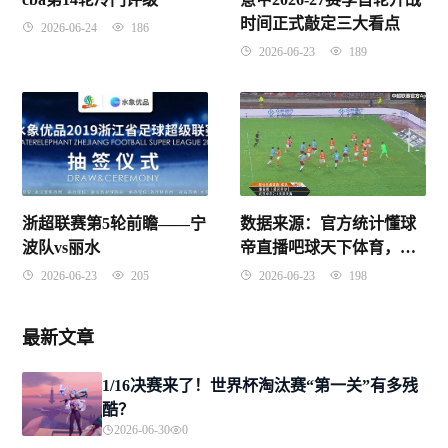
时间正式敲定三大看点
2026-06-24
186
2026-06-23
189
数据来源：官方统计懂球
浙超联赛第5轮前瞻——宁
帝直播吧球天下体育，截
波队vs丽水
止4月24日。
2026-06-23
198
2026-06-23
205
最新文章
1/16决赛来了！世界杯淘汰赛“第一关”有多残
酷？
2026-06-30
0