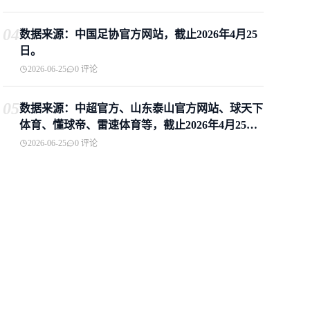
04
数据来源：中国足协官方网站，截止2026年4月25
日。
2026-06-25
0 评论
05
数据来源：中超官方、山东泰山官方网站、球天下
体育、懂球帝、雷速体育等，截止2026年4月25
日。
2026-06-25
0 评论