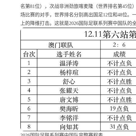
名第81位），次战非洲劲旅喀麦隆（世界排名第45位
场比赛的对手，世界排名分别高出国足12位和48位
上的降维打击。这就是2026国际足联系列赛中国队的
2026国际足联系列赛中国队完整赛程表