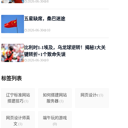
2026-06-30
8
五星缺席，桑巴迷途
2026-06-30
10
比利时1-1埃及，乌龙球逆转！揭秘3大关
键转折+1个致命失误
2026-06-30
9
标签列表
辽宁标准网站
如何搭建网站
网页设计c
(1)
搭建技巧
服务器
(1)
(1)
网页设计师英
端午玩的游戏
文
(1)
(0)