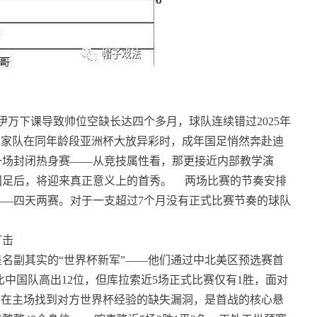
伊万下课导致帅位空缺长达四个多月，球队连续错过2025年
23国家队在同年龄段亚洲杯大放异彩时，成年国足悄然奔赴迪
一场封闭热身赛——从竞技属性看，那更接近内部教学演
国足后，将迎来真正意义上的首秀。
两场比赛的节奏安排
隆——四天两赛。对于一支超过7个月没有正式比赛节奏的球队
。
打击
名副其实的“世界杯新军”——他们通过中北美区预选赛首
，比中国队高出12位，但库拉索近5场正式比赛仅有1胜，面对
否在主场找到对方世界杯经验的缺失漏洞，是首战的核心悬