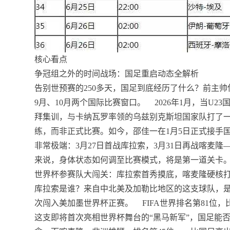
核心看点
争冠组之外的时间战场：国足重启动态全解析
告别世预赛的250多天，国足到底经历了什么？前主帅
9月、10月两个国际比赛窗口。
2026年1月，当U
拜集训，与卡纳瓦罗率领的乌兹别克斯坦国家队打了
练，而非正式比赛。如今，邵佳一在1月5日正式接手
非常极端：3月27日首战库拉索，3月31日再战喀麦
来说，身体状态如何调至比赛模式，将是第一道关卡
世界杯参赛队大闯关：库拉索首秀摸底，喀麦隆硬核
库拉索是谁？来自中北美及加勒比地区的这支球队，是
次闯入美加墨世界杯正赛。
FIFA世界排名第81位
这支即将首次亮相世界杯舞台的“黑马新军”，国足能