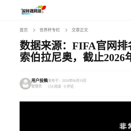
首页
世界杯专栏
文章正文
数据来源：FIFA官网
索伯拉尼奥，截止2026
用户投稿
发布于：2026年06月19日
管理员
154 阅读 · 0 评论