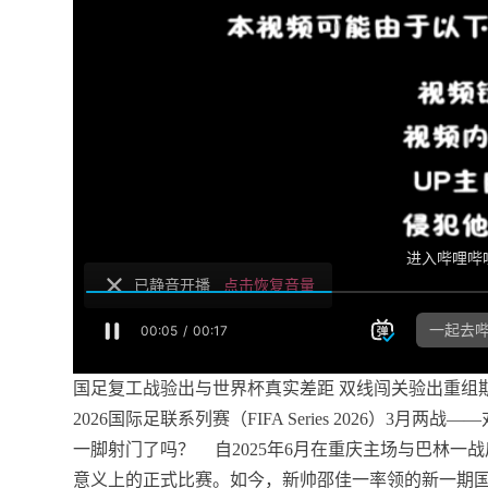
国足复工战验出与世界杯真实差距 双线闯关验出重组
2026国际足联系列赛（FIFA Series 2026）3
一脚射门了吗？
自2025年6月在重庆主场与巴林
意义上的正式比赛。如今，新帅邵佳一率领的新一期