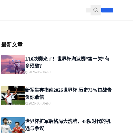
最新文章
1/16决赛来了！世界杯淘汰赛“第一关”有
多残酷？
2026-06-30
0
新军生存指南2026世界杯 历史73%首战告
负你敢信
2026-06-30
8
世界杯扩军后格局大洗牌，48队时代的机
遇与争议