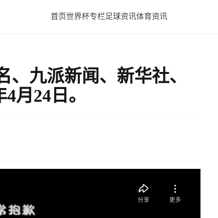
首页
世界杯专栏
足球资讯
体育资讯
排名、九派新闻、新华社、
年4月24日。