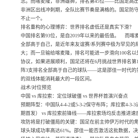
念。而喀麦隆，非洲雄狮，排名第45位——比国足高出
非洲区出线冲刺期，全队比赛节奏是满格的。国足防
不止一个。
排名重构的心理博弈：世界排名虚低还是真实下滑？
中国排名第93位，是自2019年以来的最低值。
而喀
全部高于自己，是近年来友谊赛/系列赛中极为罕见的
大；而一旦输给喀麦隆，排名可能进一步滑向100名
协议，如果进展顺利，国足还将在6月挑战世界排名第
阵3支排名全部高于自己的球队——这是邵佳一时代的
的双线体能消耗最大的一段区间。
战术/对位预览
中国 vs 库拉索：定位球破僵 vs 世界杯首演兴奋点
预期阵型：中国队4-4-2或5-3-2保守布阵；库拉索4
期首发） vs 库拉索前锋线——库拉索场均反击推进速
攻防将是打破僵局的关键：国足在前主帅伊万时代的角
球头球成功率高达61%。邵佳一能否激活这批数据，