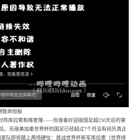
期致命短板
月两战——对阵库拉索和喀麦隆——你准备好迎接国足超250天后的第
一战后，无缘美加墨世界杯的国足已经超过7个月没有经历真正
国家队即将踏上两场硬仗：首战世界杯新军库拉索（世界排