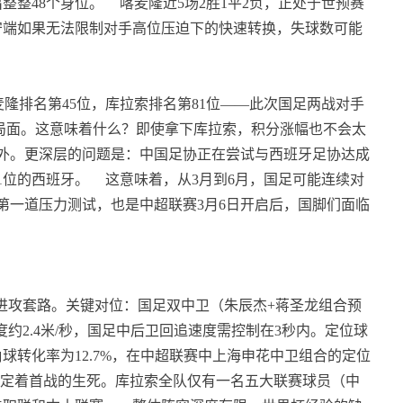
整整48个身位。
喀麦隆近5场2胜1平2负，正处于世预赛
守端如果无法限制对手高位压迫下的快速转换，失球数可能
麦隆排名第45位，库拉索排名第81位——此次国足两战对手
局面。这意味着什么？即使拿下库拉索，积分涨幅也不会太
以外。更深层的问题是：中国足协正在尝试与西班牙足协达成
1位的西班牙。
这意味着，从3月到6月，国足可能连续对
第一道压力测试，也是中超联赛3月6日开启后，国脚们面临
-3-3进攻套路。关键对位：国足双中卫（朱辰杰+蒋圣龙组合预
度约2.4米/秒，国足中后卫回追速度需控制在3秒内。定位球
球转化率为12.7%，在中超联赛中上海申花中卫组合的定位
决定着首战的生死。库拉索全队仅有一名五大联赛球员（中