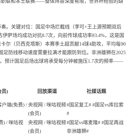
美职联和本土联赛——整体阵容深度有限，世界杯经验的缺
1控制节奏。关键对位：国足中场拦截线（李可+王上源预期双后
伊萨场均成功对抗8.7次，向前传球成功率83.4%，这是国
尔（贝西克塔斯）本赛季土超贡献14球4助攻，平均每90
h。国足防线移动速度需要拉满才能跟防到位。非洲雄狮在2025
次，预计国足后场出球将承受每分钟被施压1.7次的频率——
会员)
回放渠道
社媒话题
客户端(免费) /
央视网 / 咪咕视频
#国足复工# #国足vs库拉索
(会员)
#
费) / 咪咕视
央视网 / 咪咕视频
#国足vs喀麦隆# #国足再战
(会员)
非洲雄狮#