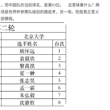
）。而中国队的当前排名，是第93位。
这意味着什么？两
。一场是世界杯参赛队级别的摸底考，另一场，则是真正意义
全部赛程。