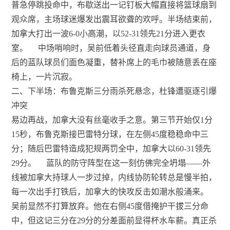
普急停跳投命中，布歇送出一记钉板大帽直接将篮球扇到
观众席，主场球迷爆发出震耳欲聋的欢呼。半场结束前，
加拿大打出一波6-0小高潮，以52-31领先21分进入更衣
室。
中场哨响时，吴前低着头径直走向球员通道，身
后的蓝队球员们面色凝重，替补席上的毛巾被随意丢在座
椅上，一片沉寂。
二、下半场：布鲁克斯三分雨杀死悬念，杜锋遭驱逐引爆
冲突
易边再战，加拿大没有丝毫收手之意。第三节开始仅1分
15秒，布鲁克斯接巴雷特分球，在左侧45度稳稳命中三
分；随后巴雷特造成犯规两罚全中，加拿大以60-31领先
29分。
蓝队的防守阵型在这一刻仿佛完全坍塌——外
线被加拿大持球人一步过掉，内线协防轮转总是慢半拍，
每一次出手打铁后，加拿大的快攻反击如潮水般涌来。
吴前显然不打算放弃。他在右侧45度借掩护干拔三分命
中，但这记三分在29分的分差面前显得杯水车薪。真正杀