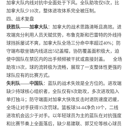
加拿大队内线对抗中全面处于下风。全队助攻仅9次，比
加拿大队少10次，整体进攻体系完全被压制。
四、战术复盘
获胜队——加拿大队
：加拿大的战术思路清晰且高效。进
攻端充分利用人员天赋优势，布鲁克斯和巴雷特的外线持
球挡拆屡试不爽，加拿大队全场三分命中率超过40%；防
守端布歇坐镇内线送出5记盖帽，协防覆盖面积极大，迫
使中国队在禁区内的出手频频被干扰或直接封盖。
全场
助攻19次，球的流转极为流畅，展现了一支整体性更强的
球队应有的比赛方式。
失利队——中国队
：蓝队的战术失效是全方位的。进攻端
缺少持球核心组织者，全队仅有9次助攻，多次进攻陷入
单打独斗；防守端面对加拿大快攻反击时退防速度迟缓，
全场让对手获得35次罚球。篮板球34-44净负10个，二线
进攻机会远少于对手。以年轻球员为主的蓝队在对抗强度
和比赛节奏上全面落后，缺少易建联、郭艾伦等核心球员