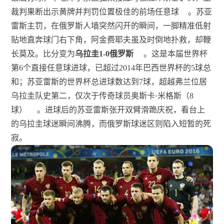
裁判果断出示黄牌并判罚位置极佳的前场任意球
。苏亚
雷斯主罚，在俄罗斯人墙突然闪开的瞬间，一脚精准低射
贴地直奔球门右下角，阿金费耶夫虽及时倒地扑救，却鞭
长莫及。比分变为
乌拉圭1-0俄罗斯
。这是本届世界杯
第6个直接任意球进球，已超过2014年巴西世界杯的5球总
和；苏亚雷斯的世界杯总进球数达到7球，超越弗兰位居
乌拉圭队史第二，仅次于传奇球员奥斯卡·米格斯（8
球）
。进球后的苏亚雷斯张开双臂滑跪庆祝，看台上
的乌拉圭球迷瞬间沸腾，而俄罗斯球迷区则陷入短暂的死
寂。