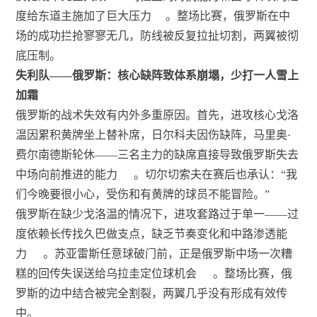
度给东道主施加了巨大压力
。整场比赛，俄罗斯在中
场的成功拦抢寥寥无几，防线被反复拉扯切割，两翼被彻
底压制。
失利队——俄罗斯：核心缺阵致体系崩塌，少打一人雪上
加霜
俄罗斯的战术失效有内外多重原因。首先，进攻核心戈洛
温因累积黄牌坐上替补席，日尔科夫因伤缺阵，马里奥·
费尔南德斯轮休——三名主力的缺席直接导致俄罗斯失去
中场向前推进的能力
。切尔切索夫在赛后也承认：“我
们今晚要很小心，受伤和有黄牌的球员不能冒险。”
俄罗斯在缺少戈洛温的情况下，进攻套路过于单一——过
度依赖长传找久巴做支点，缺乏节奏变化和中路渗透能
力
。苏亚雷斯任意球破门前，正是俄罗斯中场一次糟
糕的回传失误送给乌拉圭定位球机会
。整场比赛，俄
罗斯的边中结合被完全割裂，两翼几乎没有形成有效传
中。