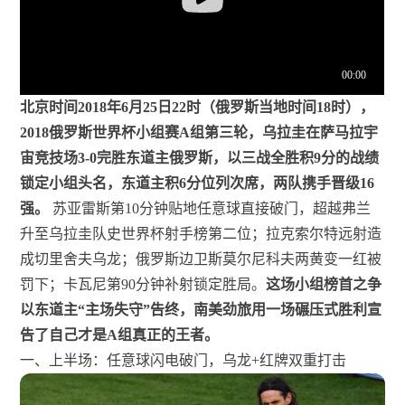
北京时间2018年6月25日22时（俄罗斯当地时间18时），
2018俄罗斯世界杯小组赛A组第三轮，乌拉圭在萨马拉宇
宙竞技场3-0完胜东道主俄罗斯，以三战全胜积9分的战绩
锁定小组头名，东道主积6分位列次席，两队携手晋级16
强。
苏亚雷斯第10分钟贴地任意球直接破门，超越弗兰
升至乌拉圭队史世界杯射手榜第二位；拉克索尔特远射造
成切里舍夫乌龙；俄罗斯边卫斯莫尔尼科夫两黄变一红被
罚下；卡瓦尼第90分钟补射锁定胜局。
这场小组榜首之争
以东道主“主场失守”告终，南美劲旅用一场碾压式胜利宣
告了自己才是A组真正的王者。
一、上半场：任意球闪电破门，乌龙+红牌双重打击