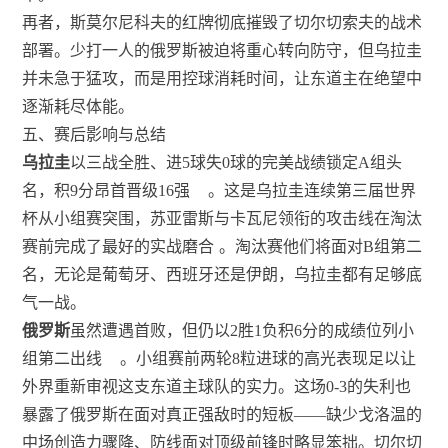
再者，斯莫尔尼科夫的红牌彻底摧毁了切尔切索夫的战术
部署。少打一人的俄罗斯被迫将重心转向防守，但乌拉圭
并未急于猛攻，而是用控球消耗时间，让东道主在绝望中
逐渐耗尽体能。
五、赛后影响与总结
乌拉圭
以三战全胜、进5球失0球的完美战绩锁定A组头
名，积9分昂首晋级16强
。这是乌拉圭连续第三届世界
杯从小组赛突围，苏亚雷斯与卡瓦尼领衔的攻击线在淘汰
赛前完成了最好的实战磨合
。淘汰赛他们将面对B组第二
名，无论是葡萄牙、西班牙还是伊朗，乌拉圭都有足够底
气一战。
俄罗斯
虽然遭遇首败，但仍以2胜1负积6分的成绩位列小
组第二出线
。小组赛前两轮8粒进球的高光表现足以让
外界重新审视这支东道主球队的实力。这场0-3的失利也
暴露了俄罗斯在面对真正强敌时的短板——缺少戈洛温的
中场创造力骤降、防线面对顶级前锋时略显笨拙。切尔切