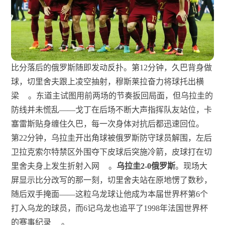
比分落后的俄罗斯随即发动反扑。第12分钟，久巴背身做
球，切里舍夫跟上凌空抽射，穆斯莱拉奋力将球托出横
梁
。东道主试图用前两场的节奏扳回局面，但乌拉圭的
防线并未慌乱——戈丁在后场不断大声指挥队友站位，卡
塞雷斯贴身缠住久巴，每一次身体对抗后都迅速回位。
第22分钟，乌拉圭开出角球被俄罗斯防守球员解围，左后
卫拉克索尔特禁区外围夺下皮球后突施冷箭，皮球打在切
里舍夫身上发生折射入网
。
乌拉圭2-0俄罗斯
。现场大
屏显示比分改写的那一刻，切里舍夫站在原地愣了数秒，
随后双手掩面——这粒乌龙球让他成为本届世界杯第6个
打入乌龙的球员，而6记乌龙也追平了1998年法国世界杯
的赛事纪录
。