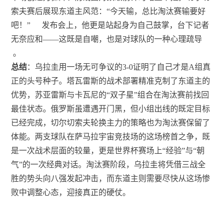
索夫赛后展现东道主风范：“今天输，总比淘汰赛输要好
吧！”
发布会上，他更是站起身为自己鼓掌，台下记者
无奈应和——这既是自嘲，也是对球队的一种心理疏导
。
总结
：乌拉圭用一场无可争议的3-0证明了自己才是A组真
正的头号种子。塔瓦雷斯的战术部署精准克制了东道主的
优势，苏亚雷斯与卡瓦尼的“双子星”组合在淘汰赛前找回
最佳状态。俄罗斯虽遭遇开门黑，但小组出线的既定目标
已经完成，切尔切索夫轮换主力的策略也为淘汰赛保留了
体能。两支球队在萨马拉宇宙竞技场的这场榜首之争，既
是一次战术层面的较量，更是世界杯赛场上“经验”与“朝
气”的一次经典对话。淘汰赛阶段，乌拉圭将凭借三战全
胜的势头向八强发起冲击，而东道主则需要尽快从这场惨
败中调整心态，迎接真正的硬仗。