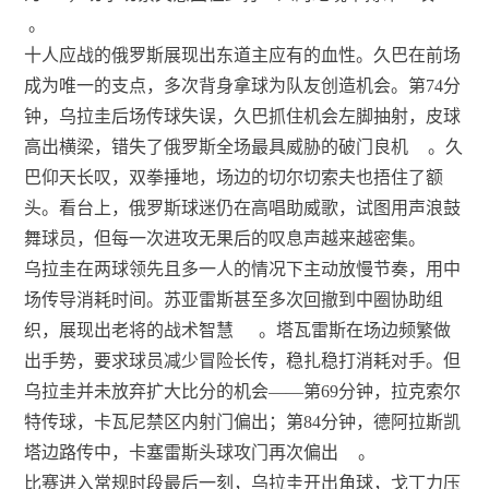
。
十人应战的俄罗斯展现出东道主应有的血性。久巴在前场
成为唯一的支点，多次背身拿球为队友创造机会。第74分
钟，乌拉圭后场传球失误，久巴抓住机会左脚抽射，皮球
高出横梁，错失了俄罗斯全场最具威胁的破门良机
。久
巴仰天长叹，双拳捶地，场边的切尔切索夫也捂住了额
头。看台上，俄罗斯球迷仍在高唱助威歌，试图用声浪鼓
舞球员，但每一次进攻无果后的叹息声越来越密集。
乌拉圭在两球领先且多一人的情况下主动放慢节奏，用中
场传导消耗时间。苏亚雷斯甚至多次回撤到中圈协助组
织，展现出老将的战术智慧
。塔瓦雷斯在场边频繁做
出手势，要求球员减少冒险长传，稳扎稳打消耗对手。但
乌拉圭并未放弃扩大比分的机会——第69分钟，拉克索尔
特传球，卡瓦尼禁区内射门偏出；第84分钟，德阿拉斯凯
塔边路传中，卡塞雷斯头球攻门再次偏出
。
比赛进入常规时段最后一刻，乌拉圭开出角球，戈丁力压