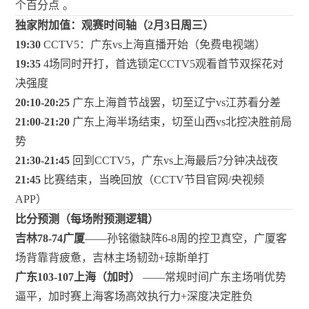
个百分点
。
独家附加值：观赛时间轴（2月3日周三）
19:30
CCTV5：广东vs上海直播开始（免费电视端）
19:35
4场同时开打，首选锁定CCTV5观看首节双探花对
决强度
20:10-20:25
广东上海首节战罢，切至辽宁vs江苏看分差
21:00-21:20
广东上海半场结束，切至山西vs北控决胜前局
势
21:30-21:45
回到CCTV5，广东vs上海最后7分钟决战夜
21:45
比赛结束，当晚回放（CCTV节目官网/央视频
APP）
比分预测（每场附预测逻辑）
吉林78-74广厦
——孙铭徽缺阵6-8周的控卫真空，广厦客
场背靠背疲惫，吉林主场韧劲+琼斯单打
广东103-107上海（加时）
——常规时间广东主场哨优势
逼平，加时赛上海客场高效执行力+深度决定胜负