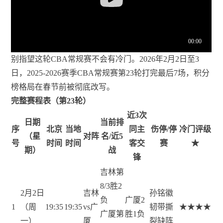
别指望这轮CBA常规赛不会有冷门。2026年2月2日至3
日，2025-2026赛季CBA常规赛第23轮打完最后7场，积分
榜格局在春节前被彻底改写。
完整赛程表（第23轮）
近3次
日期
当前排
序
北京
当地
同主
伤停/停
冷门评级
（星
对阵
名/近5
号
时间
时间
客交
赛
★
期）
战
锋
吉林第
8/3胜2
2月2日
吉林
孙铭徽
负
广厦2
1
（周
19:35
19:35
vs广
韧带撕
★★★★
广厦第
胜1负
一）
厦
裂缺阵