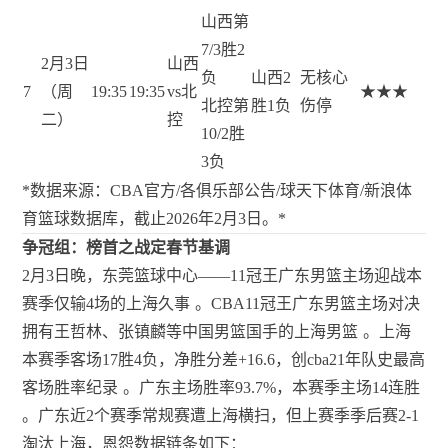
山西第
7/3胜2
2月3日
山西
负
山西2
无核心
7
（周
19:35
19:35
vs北
★★★
北控第
胜1负
伤停
二）
控
10/2胜
3负
*
数据来源：CBA官方/各俱乐部公告/球天下体育/新浪体
育篮球数据库，截止2026年2月3日。
*
争冠组：榜首之战定春节基调
2月3日晚，东莞篮球中心——11冠王广东男篮主场迎战本
赛季仅输4场的上海久事
。CBA11冠王广东男篮主场对决
拥有王哲林、张镇麟等中国男篮国手的上海男篮
。上海
本赛季客场17胜4负，净胜分差+16.6，创cba21年队史最高
客场胜率纪录
。广东主场胜率93.7%，本赛季主场14连胜
。广东近2个赛季常规赛遭上海横扫，但上赛季季后赛2-1
淘汰上海，恩怨数据链条如下：