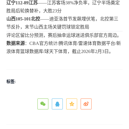
辽宁112-89江苏
——江苏客场38%净负率，辽宁半场奠定
胜局后轮换替补，大胜23分
山西105-101北控
——迪亚洛首节发飙埋伏笔，北控第三
节反扑，末节山西主场关键罚球锁定胜局
评论区留比分预测，赛后抽幸运球迷送俱乐部官方周边。
数据来源
：CBA官方统计/腾讯体育/雷速体育数据平台/新
浪体育篮球数据库/球天下体育，截止2026年2月3日。
标签: