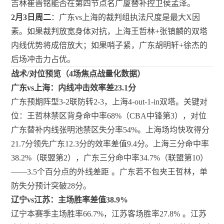
吉林崔晋铭能否在第四节点名广厦替补控卫侯孟泽。
2月3日周二
：广东vs上海的裁判组执法尺度是最大X因
素。如果裁判放宽身体对抗，上海王哲林+张镇麟的双塔
内线优势将成倍放大；如果哨子紧，广东胡明轩+徐杰的
后场冲击力占优。
战术/对位预览（4场焦点战量化数据）
广东vs上海：内线冲击效率差23.1分
广东预期阵型3-2联防转2-3，上海4-out-1-in双塔。关键对
位：王哲林禁区背身命中率68%（CBA中锋第3），对位
广东替补内线张明池禁区失分率54%。上海场均快攻得分
21.7分领先广东12.3分的效率差值9.4分。上海三分命中率
38.2%（联盟第2），广东三分命中率34.7%（联盟第10）
——3.5个百分点的外线差距
。广东若不包夹王哲林，单
防失分预计突破28分。
辽宁vs江苏：主场胜率差值38.9%
辽宁本赛季主场胜率66.7%，江苏客场胜率27.8%
。江苏