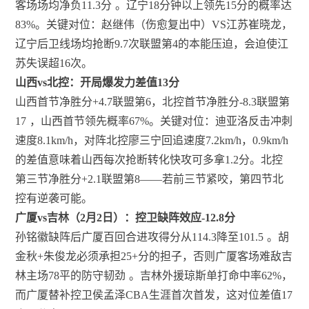
客场场均净负11.3分
。辽宁18分钟以上领先15分的概率达
83%。关键对位：赵继伟（伤愈复出中）VS江苏崔晓龙，
辽宁后卫线场均抢断9.7次联盟第4的本能压迫，会迫使江
苏失误超16次。
山西vs北控：开局爆发力差值13分
山西首节净胜分+4.7联盟第6，北控首节净胜分-8.3联盟第
17
，山西首节领先概率67%。关键对位：迪亚洛反击冲刺
速度8.1km/h，对阵北控廖三宁回追速度7.2km/h，0.9km/h
的差值意味着山西每次抢断转化快攻可多拿1.2分。北控
第三节净胜分+2.1联盟第8——若前三节紧咬，第四节北
控有逆袭可能。
广厦vs吉林（2月2日）：控卫缺阵效应-12.8分
孙铭徽缺阵后广厦百回合进攻得分从114.3降至101.5
。胡
金秋+朱俊龙必须承担25+分的担子，否则广厦客场难敌吉
林主场78平的防守韧劲
。吉林外援琼斯单打命中率62%，
而广厦替补控卫侯孟泽CBA生涯首次首发，这对位差值17