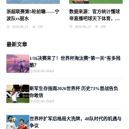
数据来源：官方统计懂球
浙超联赛第5轮前瞻——宁
帝直播吧球天下体育，截
波队vs丽水
止4月24日。
2026-06-23
206
2026-06-23
216
最新文章
1/16决赛来了！世界杯淘汰赛“第一关”有多残
酷？
2026-06-30
0
新军生存指南2026世界杯 历史73%首战告负
你敢信
2026-06-30
8
世界杯扩军后格局大洗牌，48队时代的机遇与
争议