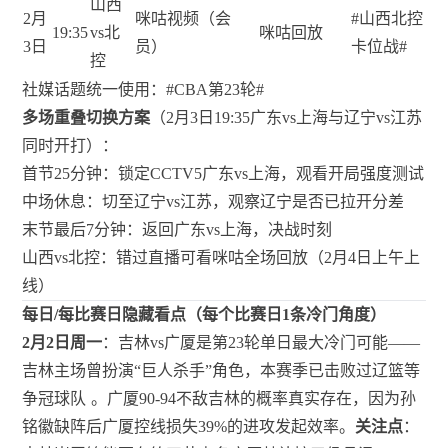
山西
2月
咪咕视频（会
#山西北控
19:35
vs北
咪咕回放
3日
员）
卡位战#
控
社媒话题统一使用：#CBA第23轮#
多场重叠切换方案
（2月3日19:35广东vs上海与辽宁vs江苏
同时开打）：
首节25分钟：锁定CCTV5广东vs上海，观看开局强度测试
中场休息：切至辽宁vs江苏，观察辽宁是否已拉开分差
末节最后7分钟：返回广东vs上海，决战时刻
山西vs北控：错过直播可看咪咕全场回放（2月4日上午上
线）
每日/每比赛日隐藏看点（每个比赛日1条冷门角度）
2月2日周一
：吉林vs广厦是第23轮单日最大冷门可能——
吉林主场曾扮演“巨人杀手”角色，本赛季已击败过辽篮等
争冠球队
。广厦90-94不敌吉林的概率真实存在，因为孙
铭徽缺阵后广厦控线损失39%的进攻发起效率。
关注点
：