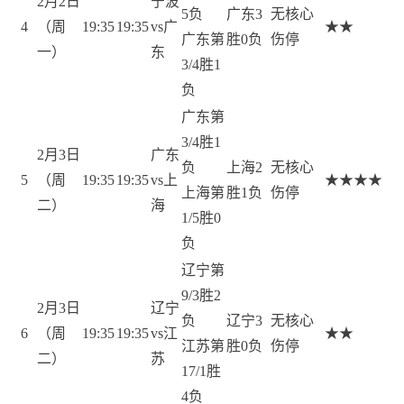
2月2日
宁波
5负
广东3
无核心
4
（周
19:35
19:35
vs广
★★
广东第
胜0负
伤停
一）
东
3/4胜1
负
广东第
3/4胜1
2月3日
广东
负
上海2
无核心
5
（周
19:35
19:35
vs上
★★★★
上海第
胜1负
伤停
二）
海
1/5胜0
负
辽宁第
9/3胜2
2月3日
辽宁
负
辽宁3
无核心
6
（周
19:35
19:35
vs江
★★
江苏第
胜0负
伤停
二）
苏
17/1胜
4负