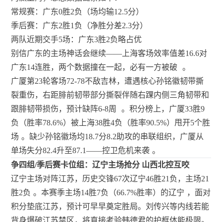
常规赛：广东0胜2负（场均输12.5分）
季后赛：广东2胜1负（净胜分差2.3分）
两队近期交手5场：广东3胜2负略占优
别信广东的主场神话会继续——上海客场效率值差16.6对
广东14连胜，两个数据撞在一起，必有一方被破
。
广厦第23轮客场72-78不敌吉林，遭遇核心孙铭徽韧带撕
裂重伤，右距腓前韧带部分撕裂伴随右踝内侧三角韧带和
跟腓韧带损伤，预计缺阵6-8周
。积分榜上，广厦33胜9
负（胜率78.6%）被上海38胜4负（胜率90.5%）甩开5个胜
场
。缺少孙铭徽场均18.7分8.2助攻的串联组织，广厦从
单场失分82.4升至87.1——控卫危机来袭
。
争四组/季后赛卡位组：辽宁主场抢分 山西北控互咬
辽宁主场对阵江苏，历史交锋67次辽宁46胜21负，主场21
胜2负
。本赛季主场14胜7负（66.7%胜率）的辽宁
，面对
积分垫底江苏，预计可早早奠定胜局。刘传兴等内线若能
背身爆破江苏禁区，将直接考验韩德君的护框体能极限。