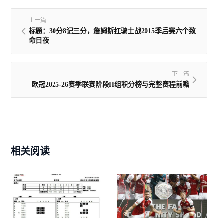
上一篇
标题：30分8记三分，詹姆斯扛骑士战2015季后赛六个致
命日夜
下一篇
欧冠2025-26赛季联赛阶段H组积分榜与完整赛程前瞻
相关阅读