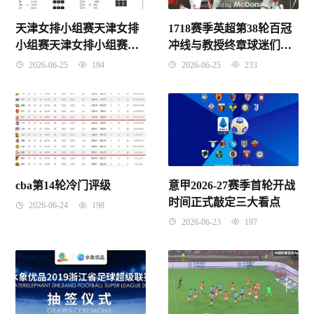
天津女排小组赛天津女排
1718赛季英超第38轮百冠
小组赛天津女排小组赛天
冲线与教授终章球迷们你
津vs北京
敢相信吗
2026-06-25
194
2026-06-25
233
意甲2026-27赛季首轮开战
cba第14轮冷门评级
时间正式敲定三大看点
2026-06-24
198
2026-06-23
197