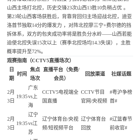
山西主场打北控，历史交锋23次山西13胜10负稍占优
。
第23轮山西客场获胜后，背靠背回归主场迎战北控，迪亚
洛首节独取14分的爆发力
，对阵北控廖三宁+费尔德的挡
拆体系，双方的包夹成功率将是胜负分水岭——山西若能
迫使北控失误15次以上（赛季北控场均14.3失误），主胜
概率提升至72%。
观赛指南（CCTV5直播场次）
日
焦点
直播平台（免费/
时间
回放渠道
社媒话题
期
场次
会员）
广东
2月
CCTV5电视端全
CCTV节目
#粤沪争榜
19:35
vs上
3日
国直播
官网/央视频
首#
海
辽宁
2月
辽宁体育台/央视
辽宁体育台
#辽篮春节
19:35
vs江
3日
频/短视频平台
回放
前收官#
苏