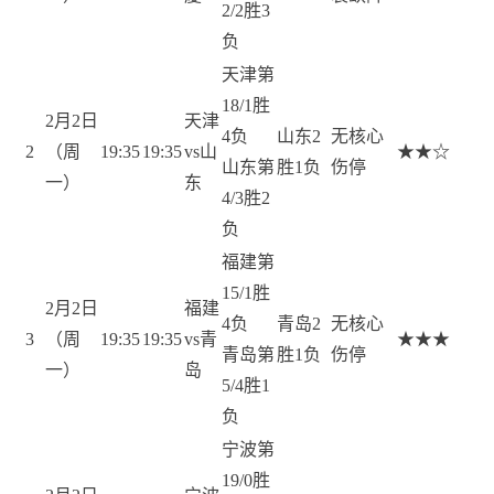
2/2胜3
负
天津第
18/1胜
2月2日
天津
4负
山东2
无核心
2
（周
19:35
19:35
vs山
★★☆
山东第
胜1负
伤停
一）
东
4/3胜2
负
福建第
15/1胜
2月2日
福建
4负
青岛2
无核心
3
（周
19:35
19:35
vs青
★★★
青岛第
胜1负
伤停
一）
岛
5/4胜1
负
宁波第
19/0胜