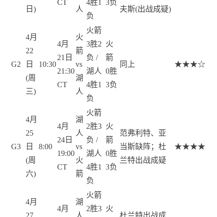
CT
4胜1
3负
日)
人
夫斯(出战成疑)
负
火箭
4月
火
4月
3胜2
火
22
箭
21日
负 /
箭
G2
日
10:30
vs
同上
★★★☆
21:30
湖人
0胜
(周
湖
CT
4胜1
3负
三)
人
负
火箭
4月
湖
4月
2胜3
火
25
人
范弗利特、亚
24日
负 /
箭
G3
日
8:00
vs
当斯缺阵；杜
★★★★
19:00
湖人
0胜
(周
火
兰特出战成疑
CT
4胜1
3负
六)
箭
负
火箭
4月
湖
4月
2胜3
火
27
人
杜兰特出战成