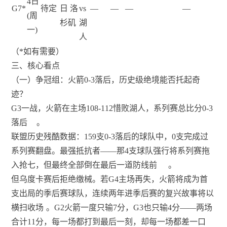
4日
G7*
待定
日 洛
vs
—
—
—
—
(周
杉矶
湖
一)
人
（*如有需要）
三、核心看点
（一）争冠组：火箭0-3落后，历史级绝境能否托起奇
迹？
G3一战，火箭在主场108-112惜败湖人，系列赛总比分0-3
落后
。
联盟历史残酷数据：159支0-3落后的球队中，0支完成过
系列赛翻盘。最强抵抗者——那4支球队强行将系列赛拖
入抢七，但最终全部倒在最后一道防线前
。
但乌度卡赛后拒绝缴械。若G4主场再失，火箭将成为首
支出局的季后赛球队，连续两年进季后赛的复兴故事将以
横扫收场
。G2火箭一度只输7分，G3也只输4分——两场
合计11分，每一场都打到最后一刻，却每一场都差一口