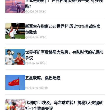
1/16决赛来了！世界杯淘汰赛“第一关”有多残
酷？
2026-06-30
0
新军生存指南2026世界杯 历史73%首战告负
你敢信
2026-06-30
8
世界杯扩军后格局大洗牌，48队时代的机遇与
争议
2026-06-30
8
五星缺席，桑巴迷途
2026-06-30
10
比利时1-1埃及，乌龙球逆转！揭秘3大关键转
折+1个致命失误