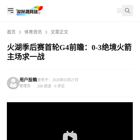
首页
体育资讯
文章正文
火湖季后赛首轮G4前瞻：0-3绝境火箭
主场求一战
用户投稿
发布于：2026年05月27日
管理员
288 阅读 · 0 评论