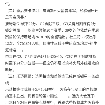
气。
（二）季后赛卡位组：詹姆斯vs火箭青年军，经验碾压还
是青春风暴？
詹姆斯G1砍下27分、G2贡献三双、G3关键时刻连得7分
锁定胜局——职业生涯第20个赛季，39岁的他依然在季后
赛首轮保持着场均26+8+9的全能输出。杜兰特G2仅出手
12次，全场18分入账，侵略性远低于季后赛场均27+的生
涯标准
。
申京在G2、G3连续两场打出20+10，G3更在面对戴维斯
时轰下24分14篮板——但这仍不足以填补火箭外线进攻的
断层。
（三）乐透区组：选秀抽签和首轮签已成休斯顿另一条战
线
乐透抽签仪式将于5月10日举行。火箭在与骑士的同战绩
抽签中胜出，拥有首轮第22顺位
。选秀大会定于6
月23日至24日在布鲁克林举行，首轮选秀权将成为火箭外