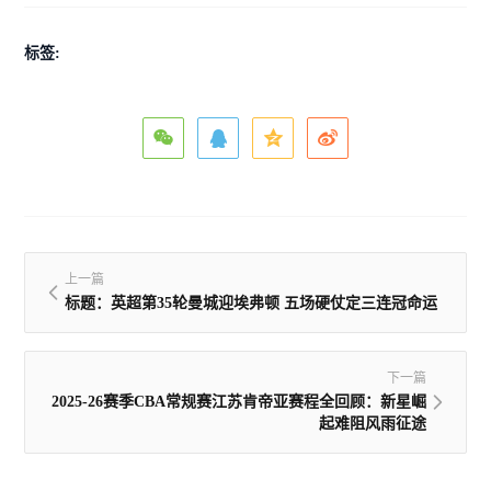
标签:
上一篇
标题：英超第35轮曼城迎埃弗顿 五场硬仗定三连冠命运
下一篇
2025-26赛季CBA常规赛江苏肯帝亚赛程全回顾：新星崛
起难阻风雨征途